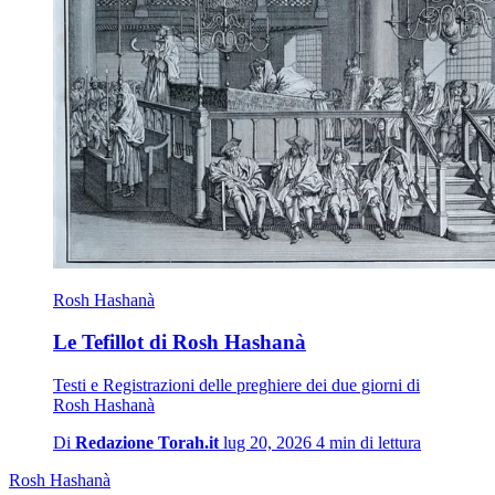
Rosh Hashanà
Le Tefillot di Rosh Hashanà
Testi e Registrazioni delle preghiere dei due giorni di
Rosh Hashanà
Di
Redazione Torah.it
lug 20, 2026
4 min di lettura
Rosh Hashanà