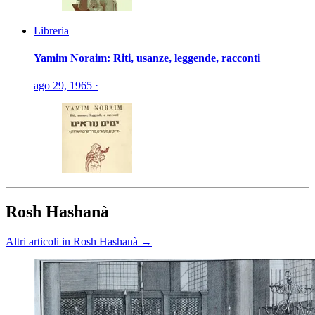
Libreria
Yamim Noraim: Riti, usanze, leggende, racconti
ago 29, 1965
·
Rosh Hashanà
Altri articoli in Rosh Hashanà →