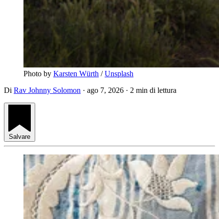
Photo by 
Karsten Würth
 / 
Unsplash
Di
Rav Johnny Solomon
·
ago 7, 2026
·
2 min di lettura
Salvare