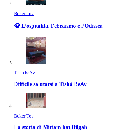
Boker Tov
🎧 L’ospitalità, l’ebraismo e l’Odissea
Tishà beAv
Difficile salutarsi a Tishà BeAv
Boker Tov
La storia di Miriam bat Bilgah