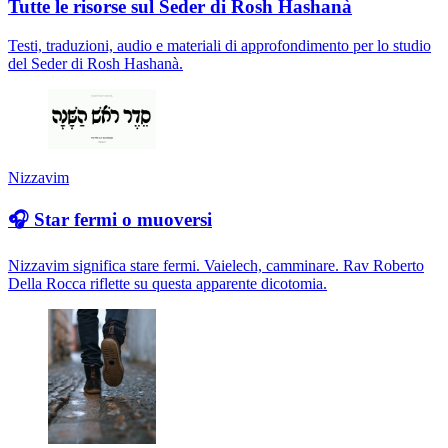
Tutte le risorse sul Seder di Rosh Hashanà
Testi, traduzioni, audio e materiali di approfondimento per lo studio
del Seder di Rosh Hashanà.
Nizzavim
🎧 Star fermi o muoversi
Nizzavim significa stare fermi. Vaielech, camminare. Rav Roberto
Della Rocca riflette su questa apparente dicotomia.