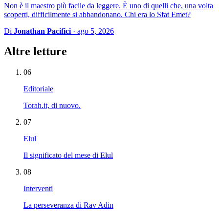
Non è il maestro più facile da leggere. È uno di quelli che, una volta
scoperti, difficilmente si abbandonano. Chi era lo Sfat Emet?
Di
Jonathan Pacifici
·
ago 5, 2026
Altre letture
06
Editoriale
Torah.it, di nuovo.
07
Elul
Il significato del mese di Elul
08
Interventi
La perseveranza di Rav Adin