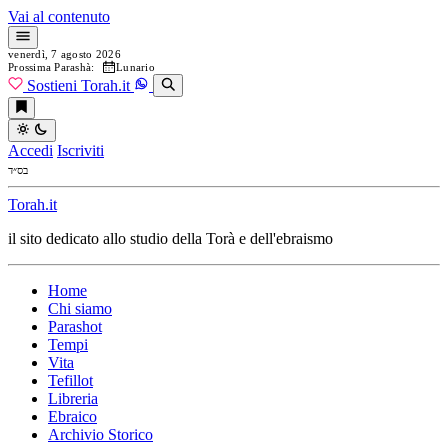
Vai al contenuto
venerdì, 7 agosto 2026
Prossima Parashà:
Lunario
Sostieni Torah.it
Accedi
Iscriviti
בס״ד
Torah.it
il sito dedicato allo studio della Torà e dell'ebraismo
Home
Chi siamo
Parashot
Tempi
Vita
Tefillot
Libreria
Ebraico
Archivio Storico