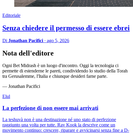
Editoriale
Senza chiedere il permesso di essere ebrei
Di
Jonathan Pacifici
·
ago 5, 2026
Nota dell'editore
Ogni Bet Midrash è un luogo d'incontro. Oggi la tecnologia ci
permette di estenderne le pareti, condividendo lo studio della Torah
tra Gerusalemme, l'Italia e chiunque desideri farne parte.
— Jonathan Pacifici
Elul
La perfezione di non essere mai arrivati
La teshuvà non è una destinazione né uno stato di perfezione
raggiunto una volta per tutte. Rav Kook la descrive come un
movimento continuo: crescere, riparare e avvicinarsi senza fine a D-