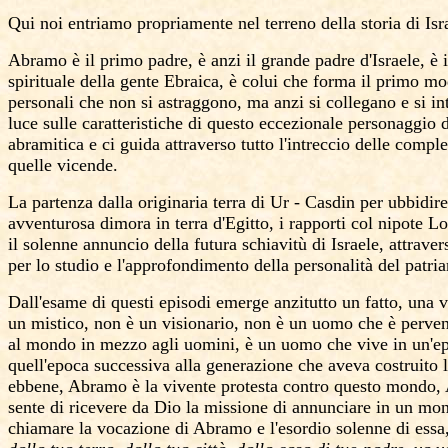
Qui noi entriamo propriamente nel terreno della storia
di
Isr
Abramo è il primo padre, è anzi il
grande
padre d'Israele, è 
spirituale della gente Ebraica, è
colui che
forma il primo mod
personali che non si astraggono, ma anzi si collegano e si in
luce sulle caratteristiche di questo eccezionale personaggio 
abramitica e ci guida attraverso tutto l'intreccio delle compl
quelle vicende.
La partenza
dalla
originaria terra di Ur - Casdin per ubbidir
avventurosa dimora in terra d'Egitto, i rapporti col nipote Lot
il solenne annuncio della futura schiavitù di Israele, attraver
per lo studio e l'approfondimento della personalità del patria
Dall'esame di questi episodi emerge anzitutto un fatto, una ver
un mistico, non è un visionario, non è un uomo che è perven
al mondo in mezzo agli uomini, è un uomo che vive in un'epo
quell'epoca successiva alla generazione che aveva costruito l
ebbene, Abramo è la vivente protesta contro questo mondo, 
sente di ricevere da Dio la missione di annunciare in un mo
chiamare la vocazione di Abramo e l'esordio solenne di essa, 