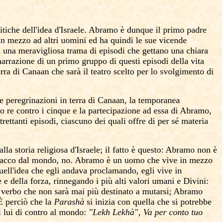
anitiche dell'idea d'Israele. Abramo è dunque il primo padre
n mezzo ad altri uomini ed ha quindi le sue vicende
tta una meravigliosa trama di episodi che gettano una chiara
arrazione di un primo gruppo di questi episodi della vita
ra di Canaan che sarà il teatro scelto per lo svolgimento di
ime peregrinazioni in terra di Canaan, la temporanea
ttro re contro i cinque e la partecipazione ad essa di Abramo,
trettanti episodi, ciascuno dei quali offre di per sé materia
lla storia religiosa d'Israele; il fatto è questo: Abramo non è
distacco dal mondo, no. Abramo è un uomo che vive in mezzo
ell'idea che egli andava proclamando, egli vive in
 e della forza, rinnegando i più alti valori umani e Divini:
 verbo che non sarà mai più destinato a mutarsi; Abramo
 È perciò che la
Parashà
si
inizia con quella che si potrebbe
i lui di contro al mondo:
"Lekh Lekhà", Va per conto tuo