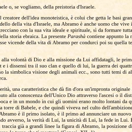
aele o, se vogliamo, della preistoria d'Israele.
il creatore dell'idea monoteistica, è colui che getta le basi gr
ello della vita d'Israele, ma Abramo è anche uomo che vive i
trecciano con la sua vita ideale e spirituale, sì da formare tu
della storia ebraica. La presente
Parashà
contiene appunto la n
esse vicende della vita
di
Abramo per condurci poi su quella ter
e alla volontà di Dio e alla missione da Lui affidatagli, le pr
 e i dissensi tra il suo clan e quello di lui, la guerra dei qua
so la simbolica visione degli animali ecc., sono tutti temi di al
rca.
ità, una caratteristica che dà fin d'ora un'impronta originale a
uto alla conoscenza dell'Unico Dio attraverso l'ascesi o il 
ca e in un mondo in cui gli uomini erano molto lontani da qu
a torre di Babele, e che quindi viveva nel culto dell'ambizione
Abramo è il primo isolato, è il primo ad annunciare un nuovo
ndo avverso, la
verità di Lui
, la unicità di Lui, la fede in Lui.
traccia già a grandi linee la figura di Abramo, la posizione d